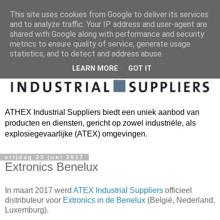
This site uses cookies from Google to deliver its services
and to analyze traffic. Your IP address and user-agent are
shared with Google along with performance and security
metrics to ensure quality of service, generate usage
statistics, and to detect and address abuse.
LEARN MORE
GOT IT
ATHEX Industrial Suppliers biedt een uniek aanbod van
producten en diensten, gericht op zowel industriële, als
explosiegevaarlijke (ATEX) omgevingen.
vrijdag 23 juni 2017
Extronics Benelux
In maart 2017 werd
ATEX Industrial Suppliers
officieel
distributeur voor
Extronics in de Benelux
(België, Nederland,
Luxemburg).