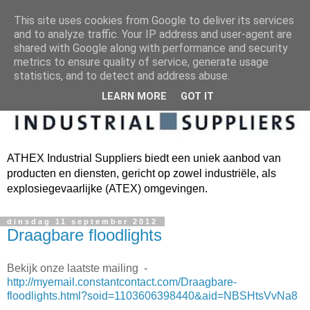
This site uses cookies from Google to deliver its services
and to analyze traffic. Your IP address and user-agent are
shared with Google along with performance and security
metrics to ensure quality of service, generate usage
statistics, and to detect and address abuse.
LEARN MORE
GOT IT
ATHEX Industrial Suppliers biedt een uniek aanbod van
producten en diensten, gericht op zowel industriële, als
explosiegevaarlijke (ATEX) omgevingen.
dinsdag 11 september 2012
Draagbare floodlights
Bekijk onze laatste mailing -
http://myemail.constantcontact.com/Draagbare-
floodlights.html?soid=1103606398440&aid=NBSHtsVvNa8