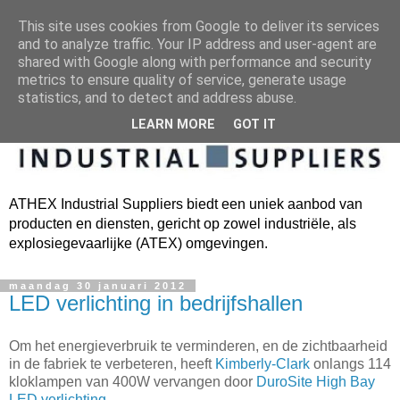
This site uses cookies from Google to deliver its services
and to analyze traffic. Your IP address and user-agent are
shared with Google along with performance and security
metrics to ensure quality of service, generate usage
statistics, and to detect and address abuse.
LEARN MORE
GOT IT
ATHEX Industrial Suppliers biedt een uniek aanbod van
producten en diensten, gericht op zowel industriële, als
explosiegevaarlijke (ATEX) omgevingen.
maandag 30 januari 2012
LED verlichting in bedrijfshallen
Om het
energieverbruik te verminderen,
en de zichtbaarheid
in de fabriek
te verbeteren,
heeft
Kimberly-Clark
onlangs
114
kloklampen van
400W vervangen door
DuroSite High Bay
LED verlichting
.