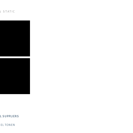
& STATIC
L SUPPLIERS
IEL TONEN