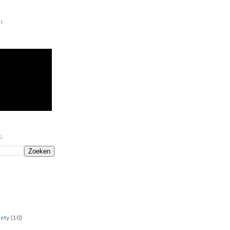
LE
OG
fety
(10)