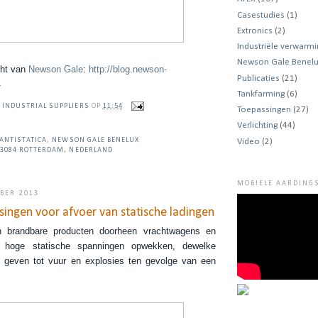
Casestudies
(1)
Extronics
(2)
Industriële verwarmi
Newson Gale Benel
cht van
Newson Gale
:
http://blog.newson-
Publicaties
(21)
4
Tankfarming
(6)
 INDUSTRIAL SUPPLIERS
OP
11:54
Toepassingen
(27)
Verlichting
(44)
ANTISTATICA
,
NEWSON GALE BENELUX
Video
(2)
3084 ROTTERDAM, NEDERLAND
MOBIELE AARDINGS
BER 2013
ingen voor afvoer van statische ladingen
 brandbare producten doorheen vrachtwagens en
n hoge statische spanningen opwekken, dewelke
n geven tot vuur en explosies ten gevolge van een