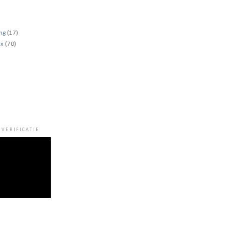
ng
(17)
ux
(70)
VERIFICATIE