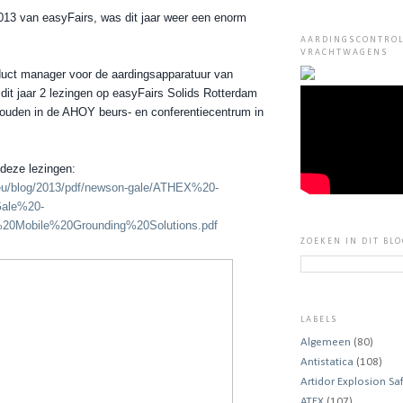
013 van easyFairs, was dit jaar weer een enorm
AARDINGSCONTRO
VRACHTWAGENS
duct manager voor
de aardingsapparatuur van
 dit jaar 2 lezingen op easyFairs Solids Rotterdam
ouden in
de
AHOY
beurs- en conferentiecentrum
in
 deze lezingen:
.eu/blog/2013/pdf/newson-gale/ATHEX%20-
ale%20-
Mobile%20Grounding%20Solutions.pdf
ZOEKEN IN DIT BL
LABELS
Algemeen
(80)
Antistatica
(108)
Artidor Explosion Sa
ATEX
(107)