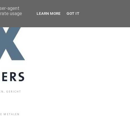
user-agent
erate usage
LEARN MORE
GOT IT
EN, GERICHT
E METALEN