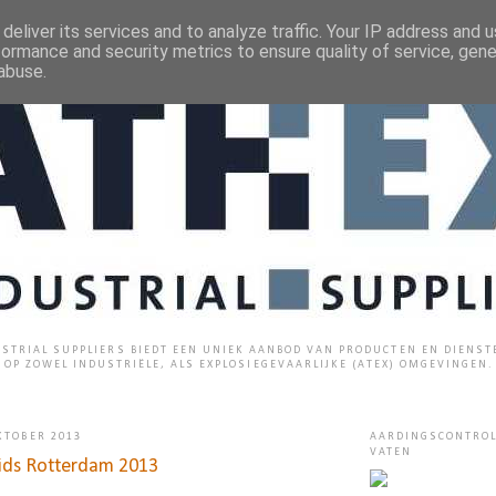
deliver its services and to analyze traffic. Your IP address and 
formance and security metrics to ensure quality of service, gen
abuse.
STRIAL SUPPLIERS BIEDT EEN UNIEK AANBOD VAN PRODUCTEN EN DIENST
OP ZOWEL INDUSTRIËLE, ALS EXPLOSIEGEVAARLIJKE (ATEX) OMGEVINGEN.
KTOBER 2013
AARDINGSCONTROL
VATEN
lids Rotterdam 2013