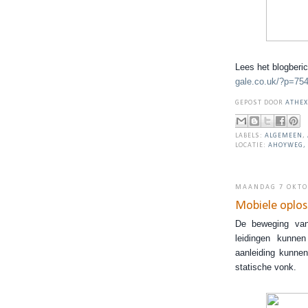
Lees het blogberi
gale.co.uk/?p=75
GEPOST DOOR
ATHEX
LABELS:
ALGEMEEN
,
LOCATIE:
AHOYWEG, 
MAANDAG 7 OKTO
Mobiele oploss
De beweging van
leidingen kunne
aanleiding kunne
statische vonk.