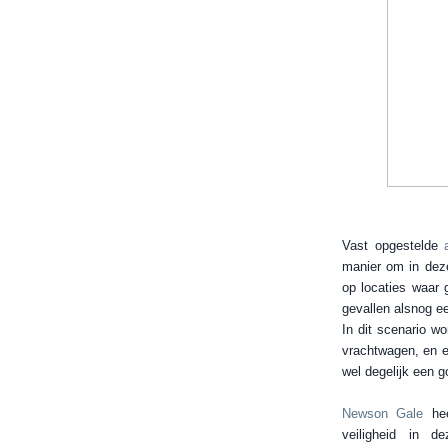
Vast opgestelde
manier om in deze
op locaties waar
gevallen alsnog ee
In dit scenario w
vrachtwagen, en e
wel degelijk een g
Newson Gale
hee
veiligheid in de