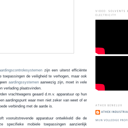
VIDEO: SOLVENTS 
ELECTRICITY
aardingscontrolesystemen
zijn een uiterst efficiënte
 toepassingen de veiligheid te verhogen, maar ook
 geen
aardingssystemen
aanwezig zijn, moet in vele
n verlading plaatsvinden.
orden vrachtwagens geaard d.m.v. apparatuur op hun
en aardingspunt waar men niet zeker van weet of er
oede verbinding met de aarde is.
ATHEX BENELUX
ATHEX INDUSTRIA
ft vooruitstrevende apparatuur ontwikkeld die de
MIJN VOLLEDIGE PROF
ze specifieke mobiele toepassingen aanzienlijk