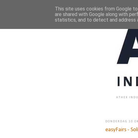
This site uses cookies from Google to 
are shared with Google along with per
statistics, and to detect and address 
ATHEX INDU
DONDERDAG 10 O
easyFairs - So