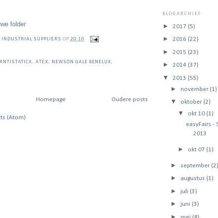
BLOGARCHIEF
uwe folder
►
2017
(5)
►
2016
(22)
 INDUSTRIAL SUPPLIERS
OP
20:10
►
2015
(23)
ANTISTATICA
,
ATEX
,
NEWSON GALE BENELUX
,
►
2014
(37)
▼
2013
(55)
►
november
(1)
Homepage
Oudere posts
▼
oktober
(2)
▼
okt 10
(1)
ts (Atom)
easyFairs -
2013
►
okt 07
(1)
►
september
(2
►
augustus
(1)
►
juli
(3)
►
juni
(3)
►
mei
(8)