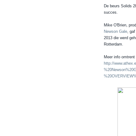
De beurs Solids 2
succes.
Mike
O'Brien
,
pro
Newson Gale
, gaf
2013
die werd geh
Rotterdam
.
Meer info omtrent
http://www.athex
%20Newson%20G
%20OVERVIEW%20