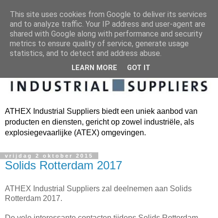
This site uses cookies from Google to deliver its services
and to analyze traffic. Your IP address and user-agent are
shared with Google along with performance and security
metrics to ensure quality of service, generate usage
statistics, and to detect and address abuse.
LEARN MORE
GOT IT
ATHEX Industrial Suppliers biedt een uniek aanbod van
producten en diensten, gericht op zowel industriële, als
explosiegevaarlijke (ATEX) omgevingen.
vrijdag 2 oktober 2015
Solids Rotterdam 2017
ATHEX Industrial Suppliers zal deelnemen aan Solids
Rotterdam 2017.
De vele interessante contacten tijdens Solids Rotterdam