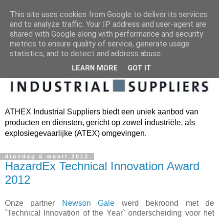
This site uses cookies from Google to deliver its services
and to analyze traffic. Your IP address and user-agent are
shared with Google along with performance and security
metrics to ensure quality of service, generate usage
statistics, and to detect and address abuse.
LEARN MORE
GOT IT
ATHEX Industrial Suppliers biedt een uniek aanbod van
producten en diensten, gericht op zowel industriële, als
explosiegevaarlijke (ATEX) omgevingen.
dinsdag 6 maart 2012
HazardEx Technical Innovation Award
2012
Onze partner
Newson Gale
werd bekroond met de
`Technical Innovation of the Year` onderscheiding voor het