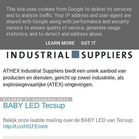
This site uses cookies from Google to deliver its services
and to analyze traffic. Your IP address and user-agent are
shared with Google along with performance and security
metrics to ensure quality of service, generate usage
statistics, and to detect and address abuse.
LEARN MORE
GOT IT
ATHEX Industrial Suppliers biedt een uniek aanbod van
producten en diensten, gericht op zowel industriële, als
explosiegevaarlijke (ATEX) omgevingen.
dinsdag 27 november 2012
BABY LED Tecsup
Bekijk onze laatste mailing over de BABY LED van Tecsup:
http://t.co/HI1FEmmt