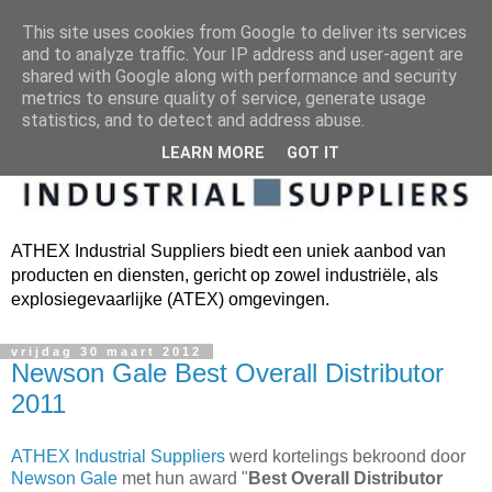
This site uses cookies from Google to deliver its services
and to analyze traffic. Your IP address and user-agent are
shared with Google along with performance and security
metrics to ensure quality of service, generate usage
statistics, and to detect and address abuse.
LEARN MORE
GOT IT
ATHEX Industrial Suppliers biedt een uniek aanbod van
producten en diensten, gericht op zowel industriële, als
explosiegevaarlijke (ATEX) omgevingen.
vrijdag 30 maart 2012
Newson Gale Best Overall Distributor
2011
ATHEX Industrial Suppliers
werd kortelings bekroond door
Newson Gale
met hun award "
Best Overall Distributor