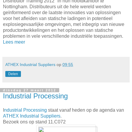
Distributor Training 2012" in
hun
hoofdkantoor te
Nottingham
.
Distributeurs
uit de hele wereld
werden
geïnformeerd over de
laatste innovaties van oplossingen
voor het afleiden van statische ladingen in potentieel
explosiegevaarlijke omgevingen
,
met inbegrip van nieuwe
productontwikkelingen
en het oplossen van
statische
problemen
in vele verschillende
industriële toepassingen.
Lees meer
ATHEX Industrial Suppliers
op
09:55
Delen
dinsdag 27 maart 2012
Industrial Processing
I
ndustrial Processing
staat vanaf heden op de agenda van
ATHEX Industrial Suppliers
.
Bezoek ons op stand 11.C072