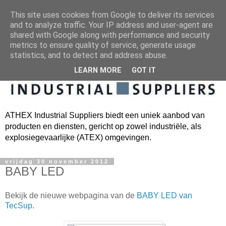
This site uses cookies from Google to deliver its services
and to analyze traffic. Your IP address and user-agent are
shared with Google along with performance and security
metrics to ensure quality of service, generate usage
statistics, and to detect and address abuse.
LEARN MORE
GOT IT
ATHEX Industrial Suppliers biedt een uniek aanbod van
producten en diensten, gericht op zowel industriële, als
explosiegevaarlijke (ATEX) omgevingen.
vrijdag 30 november 2012
BABY LED
Bekijk de nieuwe webpagina van de
BABY LED van
TecSup
.