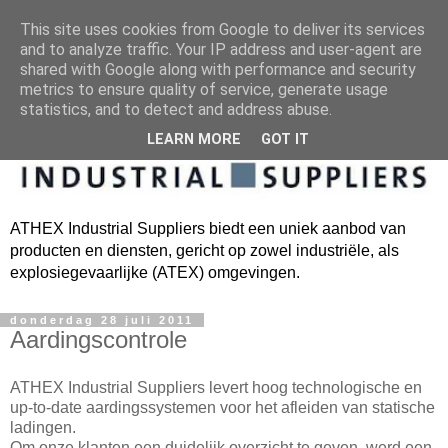
This site uses cookies from Google to deliver its services
and to analyze traffic. Your IP address and user-agent are
shared with Google along with performance and security
metrics to ensure quality of service, generate usage
statistics, and to detect and address abuse.
LEARN MORE
GOT IT
ATHEX Industrial Suppliers biedt een uniek aanbod van
producten en diensten, gericht op zowel industriële, als
explosiegevaarlijke (ATEX) omgevingen.
donderdag 28 juli 2011
Aardingscontrole
ATHEX Industrial Suppliers levert hoog technologische en
up-to-date aardingssystemen voor het afleiden van statische
ladingen.
Om onze klanten een duidelijk overzicht te geven, werd een