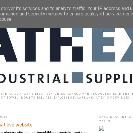
deliver its services and to analyze traffic. Your IP address and 
formance and security metrics to ensure quality of service, gen
abuse.
STRIAL SUPPLIERS BIEDT EEN UNIEK AANBOD VAN PRODUCTEN EN DIENST
OP ZOWEL INDUSTRIËLE, ALS EXPLOSIEGEVAARLIJKE (ATEX) OMGEVINGEN.
 2011
AARDINGSCONTROL
VATEN
atieve website
n nieuwe site on-line beschikbaar gesteld, met veel