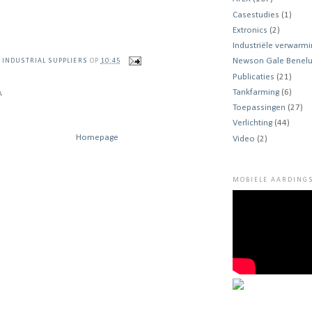
Casestudies
(1)
Extronics
(2)
Industriële verwarmi
Newson Gale Benel
 INDUSTRIAL SUPPLIERS
OP
10:45
Publicaties
(21)
Tankfarming
(6)
A
Toepassingen
(27)
Verlichting
(44)
Homepage
Video
(2)
MOBIELE AARDINGS