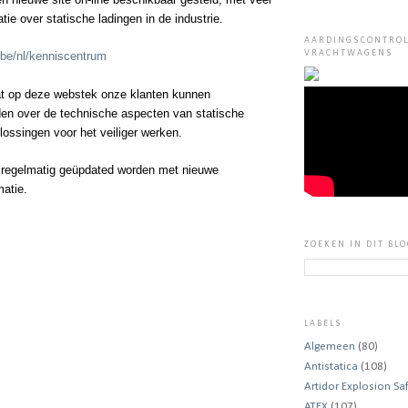
tie over statische ladingen in
de industrie.
AARDINGSCONTRO
VRACHTWAGENS
be/nl/kenniscentrum
at op deze webstek onze klanten kunnen
en over de technische aspecten van statische
lossingen voor het veiliger werken.
 regelmatig geüpdated worden met nieuwe
matie.
ZOEKEN IN DIT BL
LABELS
Algemeen
(80)
Antistatica
(108)
Artidor Explosion Sa
ATEX
(107)