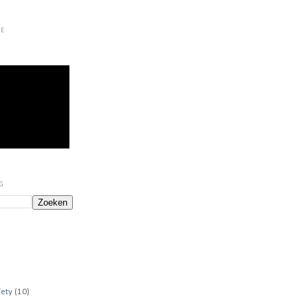
LE
OG
fety
(10)