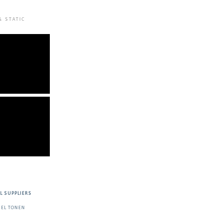
& STATIC
L SUPPLIERS
IEL TONEN