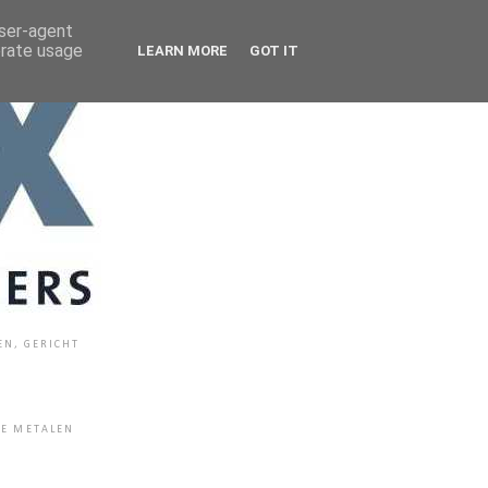
user-agent
erate usage
LEARN MORE
GOT IT
EN, GERICHT
E METALEN