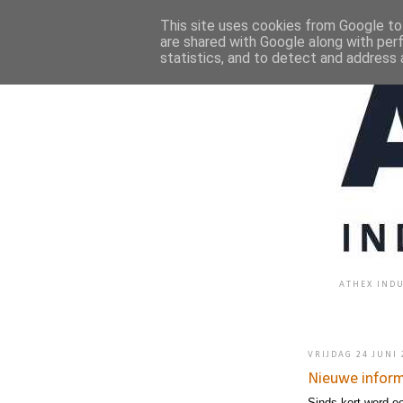
This site uses cookies from Google to 
are shared with Google along with per
statistics, and to detect and address 
ATHEX INDU
VRIJDAG 24 JUNI
Nieuwe inform
Sinds kort werd ee