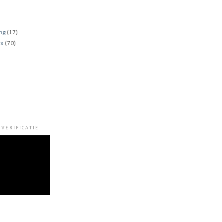
ng
(17)
ux
(70)
VERIFICATIE