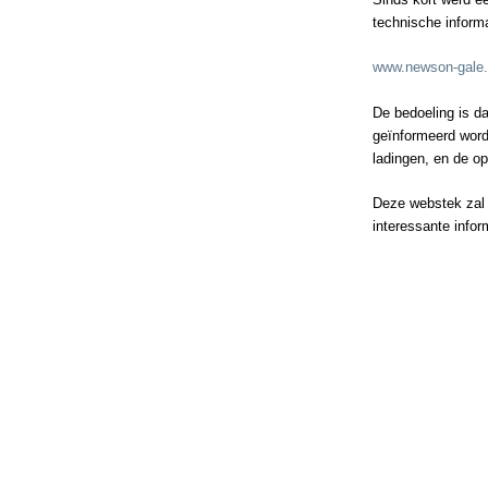
technische informa
www.newson-gale.
De bedoeling is d
geïnformeerd word
ladingen, en de op
Deze webstek zal
interessante infor