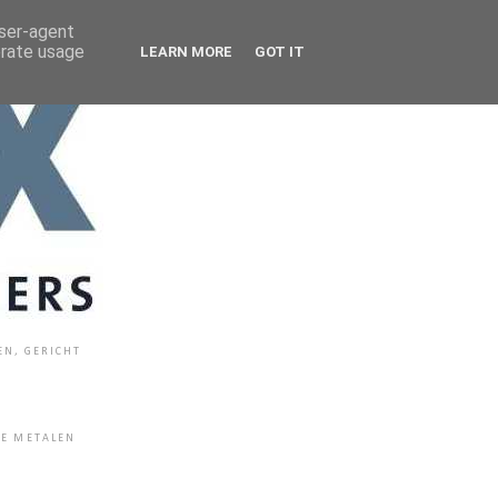
user-agent
erate usage
LEARN MORE
GOT IT
EN, GERICHT
E METALEN