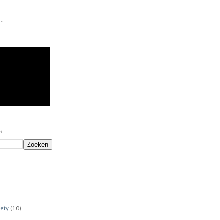
LE
OG
fety
(10)