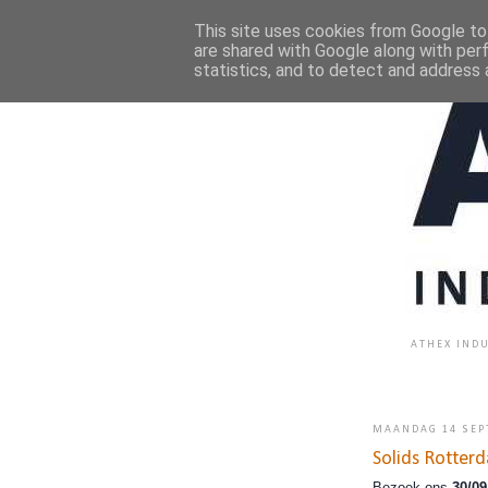
This site uses cookies from Google to 
are shared with Google along with per
statistics, and to detect and address 
ATHEX INDU
MAANDAG 14 SEP
Solids Rotter
Bezoek ons
30/09