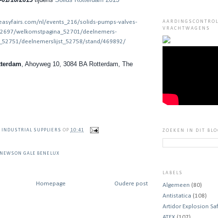
AARDINGSCONTRO
VRACHTWAGENS
tterdam
, Ahoyweg 10, 3084 BA Rotterdam, The
 INDUSTRIAL SUPPLIERS
OP
10:41
ZOEKEN IN DIT BL
NEWSON GALE BENELUX
LABELS
Homepage
Oudere post
Algemeen
(80)
Antistatica
(108)
Artidor Explosion Sa
ATEX
(107)