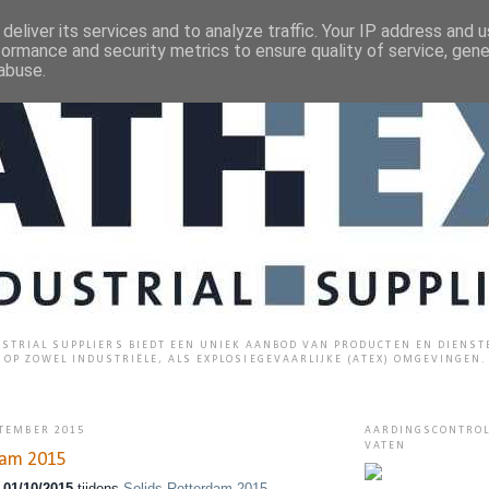
deliver its services and to analyze traffic. Your IP address and 
formance and security metrics to ensure quality of service, gen
abuse.
STRIAL SUPPLIERS BIEDT EEN UNIEK AANBOD VAN PRODUCTEN EN DIENST
OP ZOWEL INDUSTRIËLE, ALS EXPLOSIEGEVAARLIJKE (ATEX) OMGEVINGEN.
TEMBER 2015
AARDINGSCONTROL
VATEN
dam 2015
-01/10/2015
tijdens
Solids Rotterdam 2015