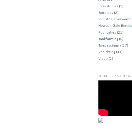
Casestudies
(1)
Extronics
(2)
Industriële verwarmi
Newson Gale Benel
Publicaties
(21)
Tankfarming
(6)
Toepassingen
(27)
Verlichting
(44)
Video
(2)
MOBIELE AARDINGS