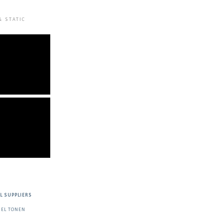
& STATIC
L SUPPLIERS
IEL TONEN