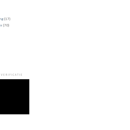
ng
(17)
ux
(70)
VERIFICATIE