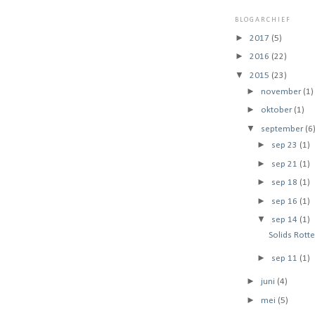
BLOGARCHIEF
►
2017
(5)
►
2016
(22)
▼
2015
(23)
►
november
(1)
►
oktober
(1)
▼
september
(6
►
sep 23
(1)
►
sep 21
(1)
►
sep 18
(1)
►
sep 16
(1)
▼
sep 14
(1)
Solids Rot
►
sep 11
(1)
►
juni
(4)
►
mei
(5)