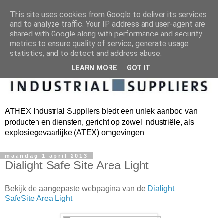
This site uses cookies from Google to deliver its services
and to analyze traffic. Your IP address and user-agent are
shared with Google along with performance and security
metrics to ensure quality of service, generate usage
statistics, and to detect and address abuse.
LEARN MORE
GOT IT
ATHEX Industrial Suppliers biedt een uniek aanbod van
producten en diensten, gericht op zowel industriële, als
explosiegevaarlijke (ATEX) omgevingen.
maandag 1 april 2013
Dialight Safe Site Area Light
Bekijk de aangepaste webpagina van de
Dialight
SafeSite Area Light