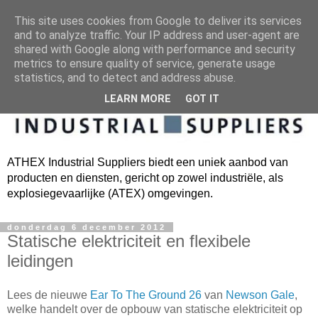
This site uses cookies from Google to deliver its services
and to analyze traffic. Your IP address and user-agent are
shared with Google along with performance and security
metrics to ensure quality of service, generate usage
statistics, and to detect and address abuse.
LEARN MORE
GOT IT
ATHEX Industrial Suppliers biedt een uniek aanbod van
producten en diensten, gericht op zowel industriële, als
explosiegevaarlijke (ATEX) omgevingen.
donderdag 6 december 2012
Statische elektriciteit en flexibele
leidingen
Lees de nieuwe
Ear To The Ground 26
van
Newson Gale
,
welke handelt over de opbouw van statische elektriciteit op