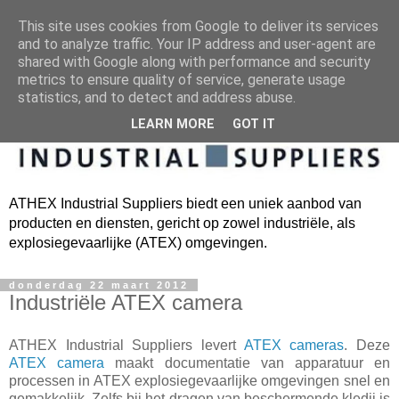
This site uses cookies from Google to deliver its services
and to analyze traffic. Your IP address and user-agent are
shared with Google along with performance and security
metrics to ensure quality of service, generate usage
statistics, and to detect and address abuse.
LEARN MORE
GOT IT
ATHEX Industrial Suppliers biedt een uniek aanbod van
producten en diensten, gericht op zowel industriële, als
explosiegevaarlijke (ATEX) omgevingen.
donderdag 22 maart 2012
Industriële ATEX camera
ATHEX Industrial Suppliers levert
ATEX cameras
. Deze
ATEX camera
maakt documentatie van apparatuur en
processen in ATEX explosiegevaarlijke omgevingen snel en
gemakkelijk. Zelfs bij het dragen van beschermende kledij is