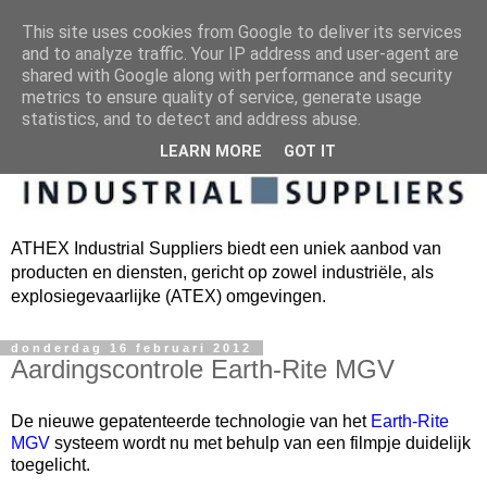
This site uses cookies from Google to deliver its services
and to analyze traffic. Your IP address and user-agent are
shared with Google along with performance and security
metrics to ensure quality of service, generate usage
statistics, and to detect and address abuse.
LEARN MORE
GOT IT
ATHEX Industrial Suppliers biedt een uniek aanbod van
producten en diensten, gericht op zowel industriële, als
explosiegevaarlijke (ATEX) omgevingen.
donderdag 16 februari 2012
Aardingscontrole Earth-Rite MGV
De nieuwe gepatenteerde technologie van het
Earth-Rite
MGV
systeem wordt nu met behulp van een filmpje duidelijk
toegelicht.